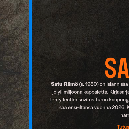
S
Satu Rämö
(s. 1980) on Islannissa 
jo yli miljoona kappaletta. Kirja
tehty teatterisovitus Turun kaupungin
saa ensi-iltansa vuonna 2026. 
har
Tutus