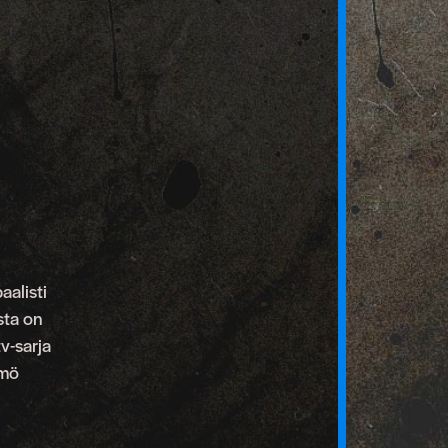
aalisti
sta on
v-sarja
ämö