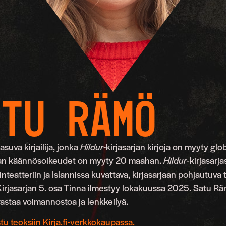
atu Rämö
asuva kirjailija, jonka
Hildur
-kirjasarjan kirjoja on myyty glob
sarjan käännösoikeudet on myyty 20 maahan.
Hildur-
kirjasarja
teatteriin ja Islannissa kuvattava, kirjasarjaan pohjautuva t
Kirjasarjan 5. osa Tinna ilmestyy lokakuussa 2025. Satu R
rastaa voimannostoa ja lenkkeilyä.
tu teoksiin Kirja.fi-verkkokaupassa.