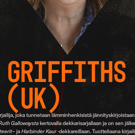
 Griffiths
(UK)
rjailija, joka tunnetaan lämminhenkisistä jännityskirjoistaa
Ruth Gallowaysta
kertovalla dekkarisarjallaan ja on sen jälk
teerit
– ja
Harbinder Kaur
-dekkareillaan. Tuotteliaana kirjail