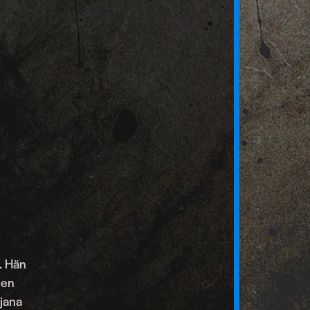
n. Hän
een
ijana