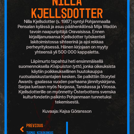
Nilla
Kjellsdotter
Nilla Kjellsdotter (s. 1987) syntyi Pohjanmaalla
Pensalan kylässä ja asuu päähenkilönsä Mija Wadön
tavoin naapuripitäjä Oravaisissa. Ennen
kirjailijanuraansa Kjellsdotter työskenteli
lakitoimistossa sihteerinä ja ajoi rekkaa
perheyrityksessä. Hänen kirjojaan on myyty
yhteensä yli 500 000 kappaletta.
Läpimurto tapahtui heti ensimmäisellä
suomennoksella
Kivipuiston tyttö
, jonka oikeuksista
käytiin poikkeuksellinen huutokauppa
ruotsalaiskustantajien kesken. Se palkittiin Storytel
Awards -gaalassa vuoden parhaana jännityskirjana.
Sarjaa luetaan myös Norjassa, Tanskassa ja Virossa.
Kjellsdotterille on myönnetty Österbottens svenska
kulturfondetin palkinto Pohjanmaan tunnetuksi
tekemisestä.
Kuvaaja: Kajsa Göransson
PREVIOUS
Tuomas Niskakangas