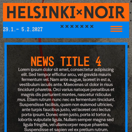
29.1.- 5.2.2027
News title 4
Lorem ipsum dolor sit amet, consectetur adipiscing
elit. Sed tempor efficitur arcu, vel gravida mauris
fermentum vel. Nam ante augue, laoreet in est a,
vestibulum iaculis ante. Maecenas ut dolor in risus
tincidunt pharetra. Orci varius natoque penatibus et
magnis dis parturient montes, nascetur ridiculus
mus. Etiam rutrum nunc nec ex fermentum tincidunt.
Suspendisse facilisis, quam non euismod ultricies,
ante turpis faucibus justo, vel laoreet orci lectus
porta ipsum. Donec enim justo, porta id tortor a,
lobortis vulputate ligula. Nullam semper magna sed
ligula fringilla, vel ullamcorper neque pharetra.
Suspendisse et sapien vel ex pretium rutrum.