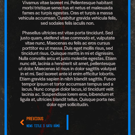
Vivamus vitae laoreet mi. Pellentesque habitant
morbi tristique senectus et netus et malesuada
fames ac turpis egestas. Cras et turpis a massa
vehicula accumsan. Curabitur gravida vehicula felis,
sed sodales felis iaculis non.
Phasellus ultricies est vitae porta tincidunt. Sed
justo quam, eleifend vitae commodo et, vulputate
vitae nunc. Maecenas eu felis ac eros cursus
porttitor eu ut massa. Duis eget mollis risus, sed
tincidunt risus. Quisque mattis in mi et dignissim.
Nulla convallis arcu et justo molestie egestas. Etiam
nunc elit, lacinia a hendrerit sit amet, pellentesque
ut dolor. Maecenas id risus in dolor sagittis volutpat
in et mi. Sed laoreet ante id enim efficitur lobortis.
Etiam gravida sapien in nibh blandit sagittis. Fusce
tempor ipsum et tortor accumsan tempus sed a
lacus. Nunc congue dolor lacus, id tincidunt velit
lacinia ac. Suspendisse lorem eros, bibendum et
ligula at, ultricies blandit tellus. Quisque porta nec
dolor eget sollicitudin.
PREVIOUS
News title 3 Satu Rämö