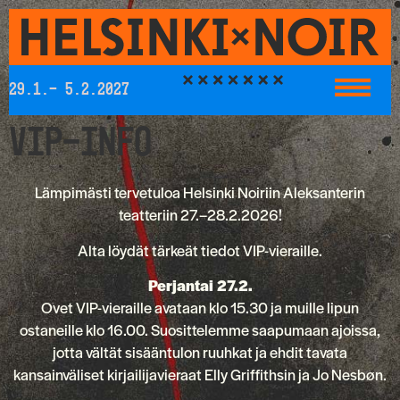
29.1.- 5.2.2027
VIP-INFO
Lämpimästi tervetuloa Helsinki Noiriin Aleksanterin
teatteriin 27.–28.2.2026!
Alta löydät tärkeät tiedot VIP-vieraille.
Perjantai 27.2.
Ovet VIP-vieraille avataan klo 15.30 ja muille lipun
ostaneille klo 16.00. Suosittelemme saapumaan ajoissa,
jotta vältät sisääntulon ruuhkat ja ehdit tavata
kansainväliset kirjailijavieraat Elly Griffithsin ja Jo Nesbøn.