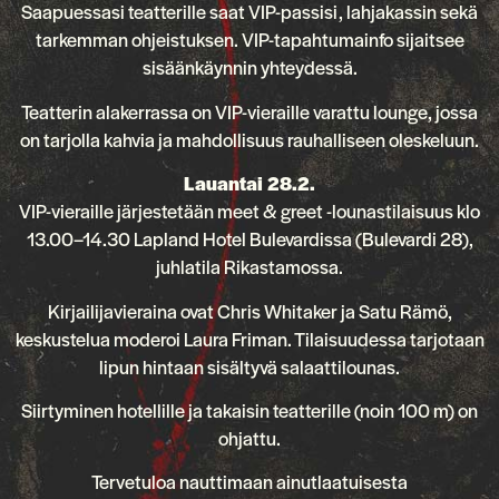
Saapuessasi teatterille saat VIP-passisi, lahjakassin sekä
tarkemman ohjeistuksen. VIP-tapahtumainfo sijaitsee
sisäänkäynnin yhteydessä.
Teatterin alakerrassa on VIP-vieraille varattu lounge, jossa
on tarjolla kahvia ja mahdollisuus rauhalliseen oleskeluun.
Lauantai 28.2.
VIP-vieraille järjestetään meet & greet -lounastilaisuus klo
13.00–14.30 Lapland Hotel Bulevardissa (Bulevardi 28),
juhlatila Rikastamossa.
Kirjailijavieraina ovat Chris Whitaker ja Satu Rämö,
keskustelua moderoi Laura Friman. Tilaisuudessa tarjotaan
lipun hintaan sisältyvä salaattilounas.
Siirtyminen hotellille ja takaisin teatterille (noin 100 m) on
ohjattu.
Tervetuloa nauttimaan ainutlaatuisesta