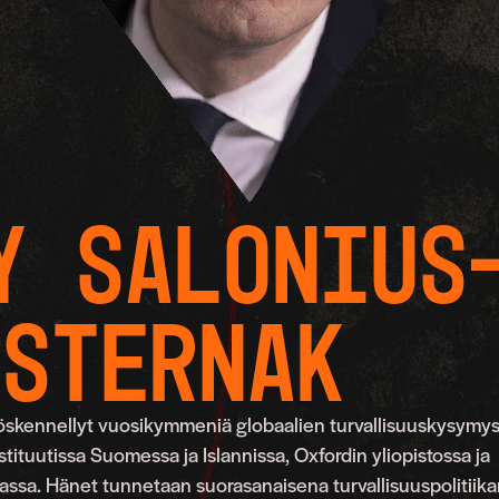
y Salonius
asternak
öskennellyt vuosikymmeniä globaalien turvallisuuskysymy
nstituutissa Suomessa ja Islannissa, Oxfordin yliopistossa ja
ssa. Hänet tunnetaan suorasanaisena turvallisuuspolitiika