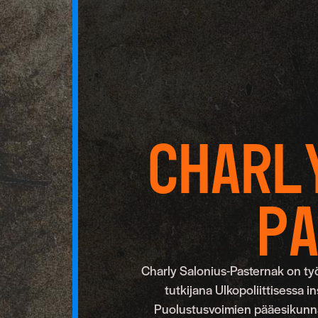
Charl
P
Charly Salonius-Pasternak on ty
tutkijana Ulkopoliittisessa i
Puolustusvoimien pääesikunna