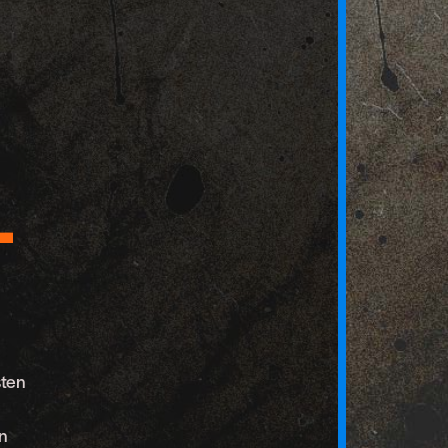
-
sten
n