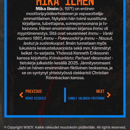
MIKA ILMÉN
Mika Ilmén
(s. 1971) on entinen
moottoripyöräkerholainen ja vapaaottelija-
ammattilainen. Nykyään hän toimii suosittuna
kirjailijana, tubettajana, somepersoonana ja tv-
kasvona. Hänen ensimmäinen kirjansa
Immu
oli
myyntimenestys. Sitä ovat seuranneet
Immu – Vanki
numero 1861
,
Immu – Pokevuodet
ja
Immu – Nousut,
laskut ja sudenkuopat
. Ilmén tunnetaan myös
lukuisista keskustelusarjoista sekä mm. Kämmätyt
keikat -tv-sarjasta. Yhdessä Kenneth Erikssonin
kanssa kirjoitettu
Krimisarkisto: Parhaat rikosmokat
-
tietokirja julkaistiin kesällä 2025. Jännitysromaani
Jabi
on hänen ensimmäinen fiktiivinen teoksensa, ja
se on syntynyt yhteistyössä dekkaristi Christian
Rönnbackan kanssa.
PREVIOUS
NEXT
Mikko Kiiskilä
Charly Salonius-Pasternak
© Copyright WSOY. Kaikki oikeudet muutoksiin pidätetään. All rights reserved.